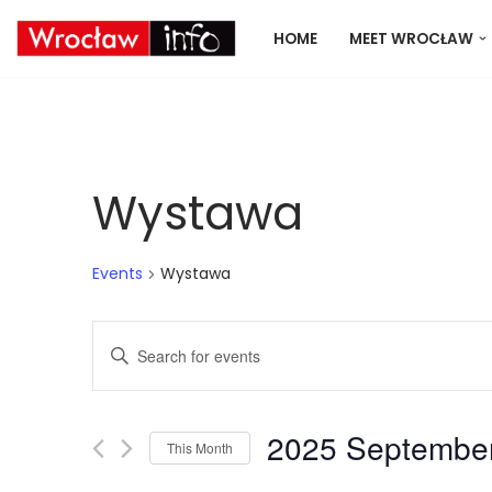
HOME
MEET WROCŁAW
Skip
to
content
Wystawa
Events
Wystawa
Events
Enter
Keyword.
Search
Search
2025 Septembe
for
This Month
Events
Select