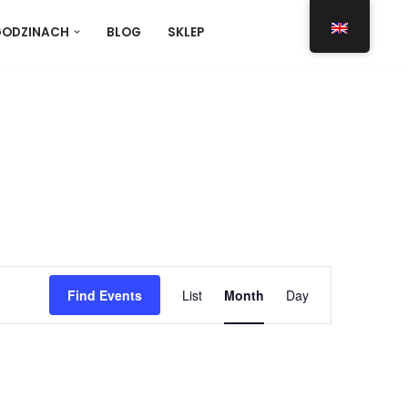
GODZINACH
BLOG
SKLEP
Event
Find Events
List
Month
Day
Views
Navigation