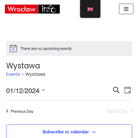
Skip
to
content
There are no upcoming events.
Wystawa
Events
Wystawa
Event
Eve
01/12/2024
Search
Day
Vie
Select
Sear
Nav
date.
Next Day
Previous Day
and
View
Subscribe to calendar