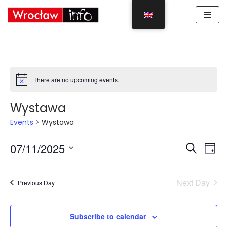
Skip
to
content
There are no upcoming events.
Wystawa
Events
Wystawa
Event
Eve
07/11/2025
Search
Day
Vie
Select
Sear
Nav
date.
Next Day
Previous Day
and
View
Subscribe to calendar