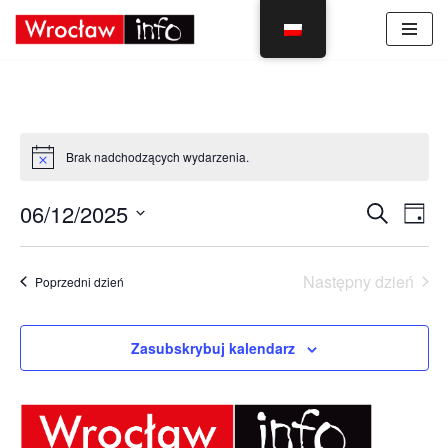
Skocz
do
treści
Brak nadchodzących wydarzenia.
Wyda
Wy
06/12/2025
Szukaj
Dzień
Vie
Wybierz
Sear
Nav
datę.
Następny dzień
Poprzedni dzień
and
View
Zasubskrybuj kalendarz
Navig