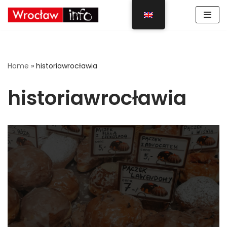
Skip
to
content
Home
»
historiawrocławia
historiawrocławia