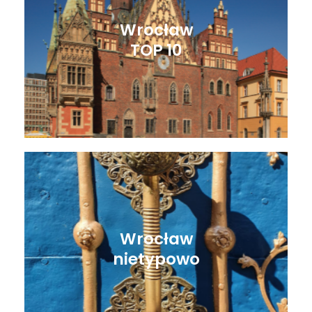
Wrocław
TOP 10
Wrocław
nietypowo