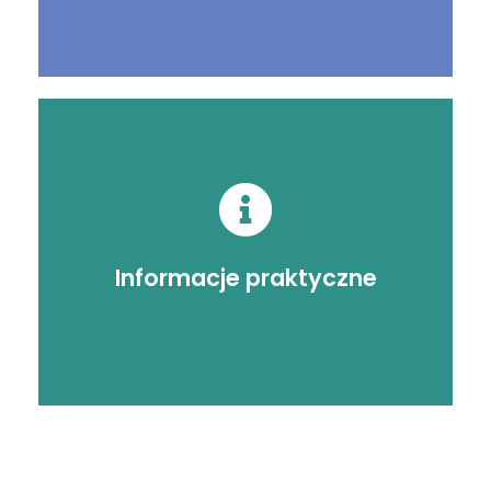
Poznaj praktyczne
ciekawostki
Informacje praktyczne
Sprawdź