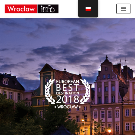
Skocz
do
treści