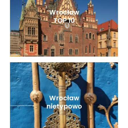
Wrocław
TOP 10
Wrocław
nietypowo