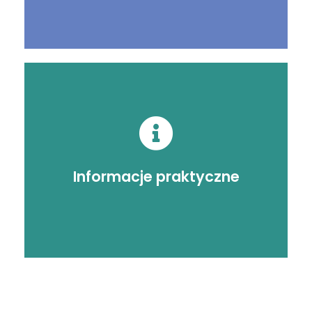
Poznaj praktyczne
ciekawostki
Informacje praktyczne
Sprawdź