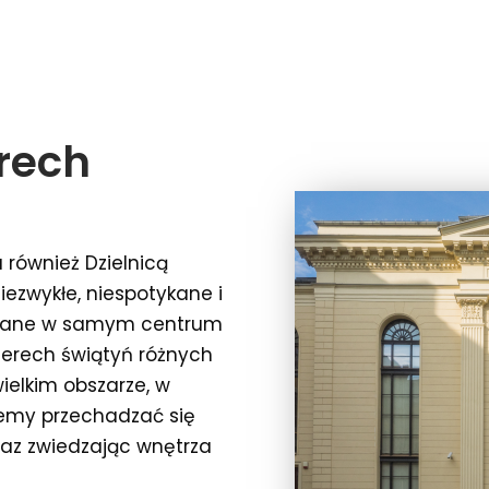
erech
również Dzielnicą
iezwykłe, niespotykane i
zowane w samym centrum
terech świątyń różnych
ielkim obszarze, w
ożemy przechadzać się
raz zwiedzając wnętrza