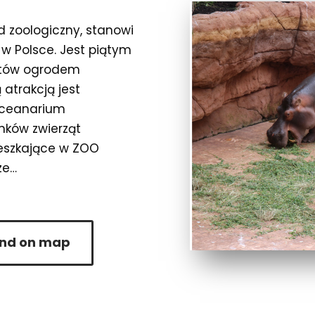
d zoologiczny, stanowi
 w Polsce. Jest piątym
stów ogrodem
atrakcją jest
oceanarium
nków zwierząt
ieszkające w ZOO
ze…
ind on map