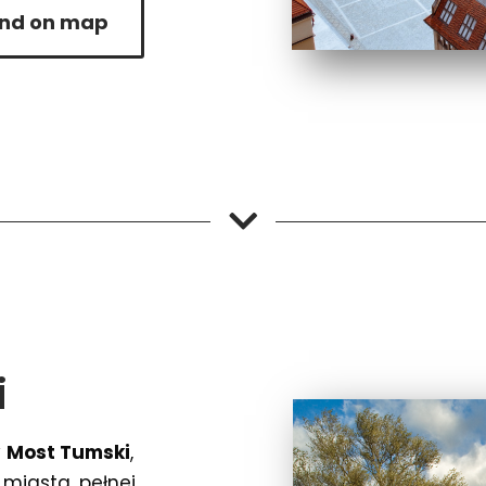
ind on map
i
y
Most Tumski
,
 miasta, pełnej