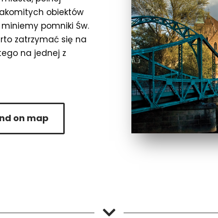
nakomitych obiektów
, miniemy pomniki Św.
arto zatrzymać się na
tego na jednej z
ind on map