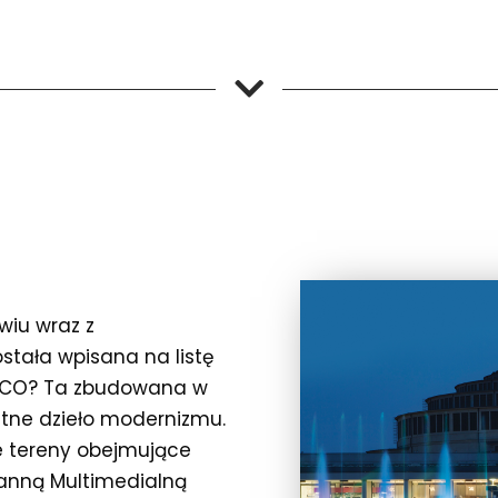
wiu wraz z
stała wpisana na listę
ESCO? Ta zbudowana w
itne dzieło modernizmu.
łe tereny obejmujące
ntanną Multimedialną