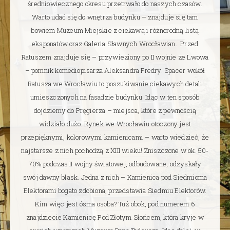
średniowiecznego okresu przetrwało do naszych czasów.
Warto udać się do wnętrza budynku – znajduje się tam
bowiem Muzeum Miejskie z ciekawą i różnorodną listą
eksponatów oraz Galeria Sławnych Wrocławian. Przed
Ratuszem znajduje się – przywieziony po II wojnie ze Lwowa
– pomnik komediopisarza Aleksandra Fredry. Spacer wokół
Ratusza we Wrocławiu to poszukiwanie ciekawych detali
umieszczonych na fasadzie budynku. Idąc w ten sposób
dojdziemy do Pręgierza – miejsca, które z pewnością
widziało dużo. Rynek we Wrocławiu otoczony jest
przepięknymi, kolorowymi kamienicami – warto wiedzieć, że
najstarsze z nich pochodzą z XIII wieku! Zniszczone w ok. 50-
70% podczas II wojny światowej, odbudowane, odzyskały
swój dawny blask. Jedna z nich – Kamienica pod Siedmioma
Elektorami bogato zdobiona, przedstawia Siedmiu Elektorów.
Kim więc jest ósma osoba? Tuż obok, pod numerem 6
znajdziecie Kamienicę Pod Złotym Słońcem, która kryje w