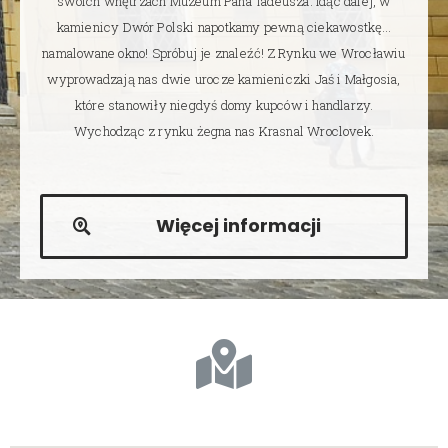
swoich wnętrzach Muzeum Pana Tadeusza. Idąc dalej, w
kamienicy Dwór Polski napotkamy pewną ciekawostkę…
namalowane okno! Spróbuj je znaleźć! Z Rynku we Wrocławiu
wyprowadzają nas dwie urocze kamieniczki Jaś i Małgosia,
które stanowiły niegdyś domy kupców i handlarzy.
Wychodząc z rynku żegna nas Krasnal Wroclovek.
Więcej informacji