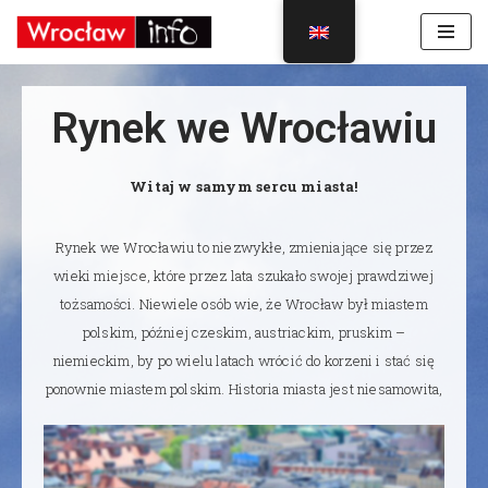
Skip
to
content
Rynek we Wrocławiu
Witaj w samym sercu miasta!
Rynek we Wrocławiu to niezwykłe, zmieniające się przez
wieki miejsce, które przez lata szukało swojej prawdziwej
tożsamości. Niewiele osób wie, że Wrocław był miastem
polskim, później czeskim, austriackim, pruskim –
niemieckim, by po wielu latach wrócić do korzeni i stać się
ponownie miastem polskim.
Historia miasta jest niesamowita,