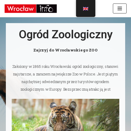
Skip
to
content
Ogród Zoologiczny
Zajrzyj do Wrocławskiego ZOO
Założony w 1865 roku Wrocławski ogród zoologiczny, stanowi
najstarsze, a zarazem największe Zoo w Polsce. Jest piątym
najchętniej odwiedzanym przez turystów ogrodem
zoologicznym w Europy.
Bezsprzeczną atrakcją jest