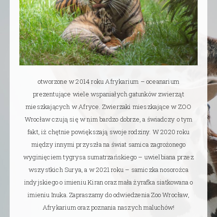
otworzone w 2014 roku Afrykarium – oceanarium
prezentujące wiele wspaniałych gatunków zwierząt
mieszkających w Afryce. Zwierzaki mieszkające w ZOO
Wrocław czują się w nim bardzo dobrze, a świadczy o tym
fakt, iż chętnie powiększają swoje rodziny. W 2020 roku
między innymi przyszła na świat samica zagrożonego
wyginięciem tygrysa sumatrzańskiego – uwielbiana przez
wszystkich Surya, a w 2021 roku – samiczka nosorożca
indyjskiego o imieniu Kiran oraz mała żyrafka siatkowana o
imieniu Inuka. Zapraszamy do odwiedzenia Zoo Wrocław,
Afrykarium oraz poznania naszych maluchów!