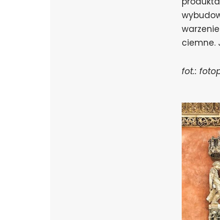
produktac
wybudowa
warzenie
ciemne. 
fot.: fot