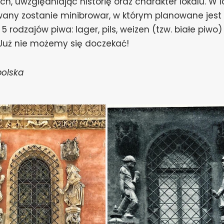
h, uwzględniając historię oraz charakter lokalu. W l
ny zostanie minibrowar, w którym planowane jest
 5 rodzaj
ów piwa: lager, pils, weizen (tzw. białe piwo)
Już nie możemy się doczekać!
opolska