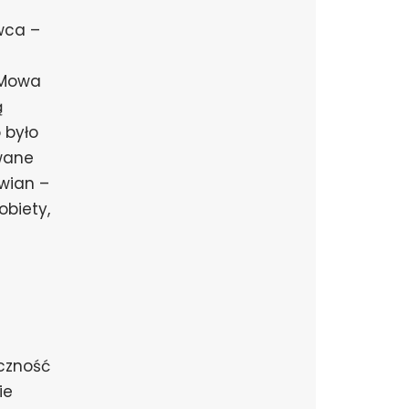
rwca –
 Mowa
ą
 było
wane
wian –
obiety,
czność
ie