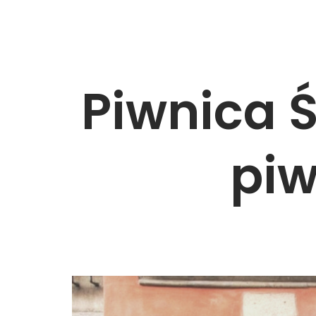
Skocz
do
treści
Piwnica 
piw