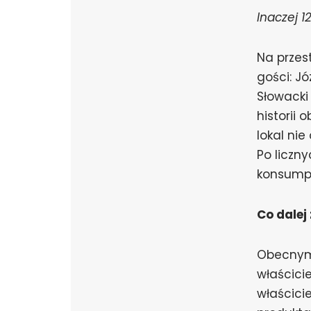
Inaczej 1
Na przest
gości: J
Słowacki
historii 
lokal ni
Po liczn
konsumpc
Co dalej
Obecnym 
właścici
właścici