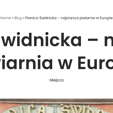
Home
»
Blog
»
Piwnica Świdnicka – najstarsza piwiarnia w Europie
Świdnicka – n
iarnia w Eur
Miejsca