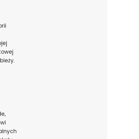
rii
jej
atowej
bieży.
e,
owi
kalnych