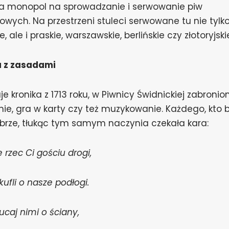
a monopol na sprowadzanie i serwowanie piw
owych. Na przestrzeni stuleci serwowane tu nie tylk
e, ale i praskie, warszawskie, berlińskie czy złotoryjski
 z zasadami
e kronika z 1713 roku, w Piwnicy Świdnickiej zabronio
nie, gra w karty czy też muzykowanie. Każdego, kto 
obrze, tłukąc tym samym naczynia czekała kara:
 rzec Ci gościu drogi,
 kufli o nasze podłogi.
zucaj nimi o ściany,