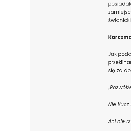
posiadał
zamiejsc
świdnicki
Karczma
Jak podaj
przeklina
się za d
„Pozwólże
Nie tłucz
Ani nie r