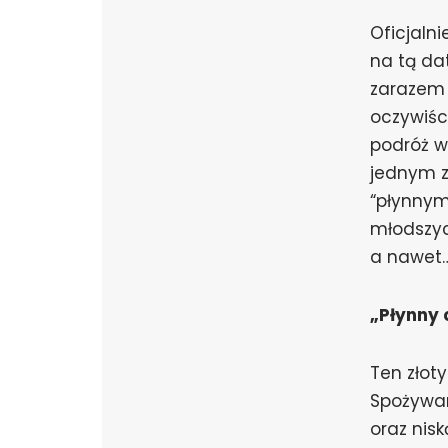
Oficjalni
na tą da
zarazem 
oczywiśc
podróż w
jednym z
“płynnym
młodszyc
a nawet…
„Płynny 
Ten złoty
Spożywan
oraz nis