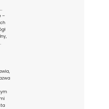
z…
e –
ych
ógł
lny,
.
awia,
Nazwa
ynym
ami
sta