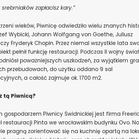
2 srebrniaków zapłacisz kary.”
rzeni wieków, Piwnicę odwiedziło wielu znanych histo
ózef Wybicki, Johann Wolfgang von Goethe, Juliusz
 czy Fryderyk Chopin.
Przez niemal wszystkie lata swo
obiekt pełnił funkcję restauracji. Podczas II wojny świ
e odniósł poważniejszych uszkodzeń, za wyjątkiem gra
ych przebudowach, do użytku oddano 9 sal
yjnych, a całość zajmuje ok. 1700 m2.
 z tą Piwnicą?
gospodarzem Piwnicy Świdnickiej jest firma Freerid
el restauracji Pinta we wrocławskim budynku Ovo. N
ele pragną zorientować się na kuchnię opartą na lo