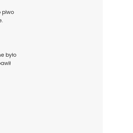
o piwo
e.
ne było
bawił