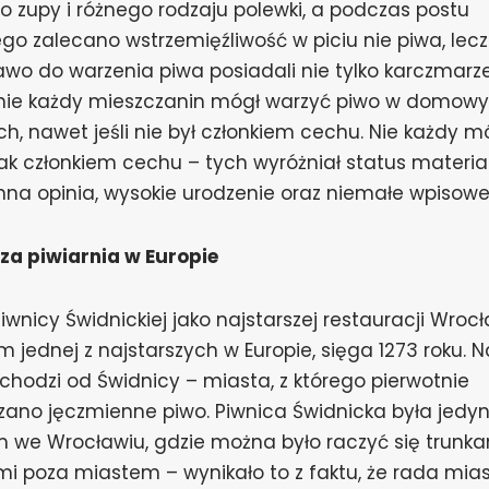
 zupy i różnego rodzaju polewki, a podczas postu
ego zalecano wstrzemięźliwość w piciu nie piwa, lec
awo do warzenia piwa posiadali nie tylko karczmarz
nie każdy mieszczanin mógł warzyć piwo w domow
h, nawet jeśli nie był członkiem cechu. Nie każdy m
ak członkiem cechu – tych wyróżniał status materia
na opinia, wysokie urodzenie oraz niemałe wpisowe
za piwiarnia w Europie
Piwnicy Świdnickiej jako najstarszej restauracji Wrocł
m jednej z najstarszych w Europie, sięga 1273 roku. 
ochodzi od Świdnicy – miasta, z którego pierwotnie
ano jęczmienne piwo. Piwnica Świdnicka była jed
 we Wrocławiu, gdzie można było raczyć się trunk
i poza miastem – wynikało to z faktu, że rada mia