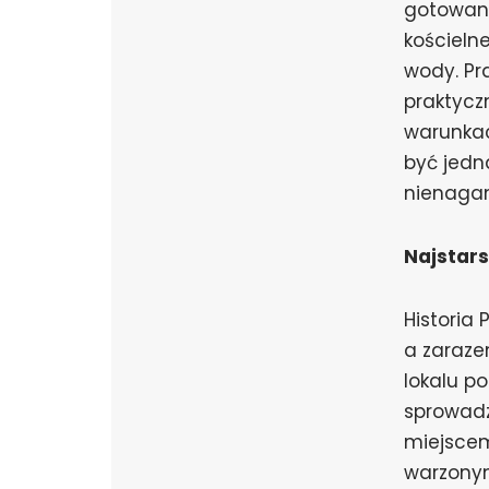
gotowano
kościeln
wody. Pr
praktycz
warunkac
być jedn
nienagan
Najstars
Historia 
a zaraze
lokalu p
sprowadz
miejscem
warzonym