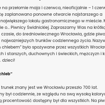
e na przełomie maja i czerwca, nieoficjalnie – 1 cze
tę zaplanowano ponowne otwarcie najstarszego a
największego lokalu gastronomicznego w mieście.
ie o… Piwnicy Świdnickiej. Zapraszamy Was na krótk
 czasie, do średniowiecznego Wrocławia, gdzie piwo
 najważniejszych trunków codziennego życia. Nazy
 chlebem” było spożywane przez wszystkich Wrocła
h i starszych, duchownych i świeckich, mężczyzn i k
 dzieci!
chleb”
 trunek znany jest we Wrocławiu przeszło 700 lat.
y był codziennie, ze względu na swą wysoką kalory
ką procentowość dostępny był dla wszystkich. Na piw