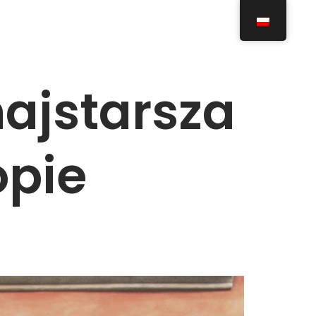
ajstarsza
opie