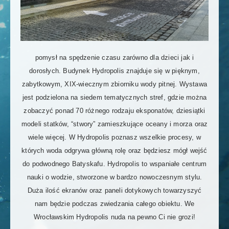
pomysł na spędzenie czasu zarówno dla dzieci jak i
dorosłych. Budynek Hydropolis znajduje się w pięknym,
zabytkowym, XIX-wiecznym zbiorniku wody pitnej. Wystawa
jest podzielona na siedem tematycznych stref, gdzie można
zobaczyć ponad 70 różnego rodzaju eksponatów, dziesiątki
modeli statków, “stwory” zamieszkujące oceany i morza oraz
wiele więcej. W Hydropolis poznasz wszelkie procesy, w
których woda odgrywa główną rolę oraz będziesz mógł wejść
do podwodnego Batyskafu. Hydropolis to wspaniałe centrum
nauki o wodzie, stworzone w bardzo nowoczesnym stylu.
Duża ilość ekranów oraz paneli dotykowych towarzyszyć
nam będzie podczas zwiedzania całego obiektu. We
Wrocławskim Hydropolis nuda na pewno Ci nie grozi!