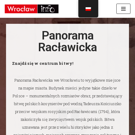
Skocz
do
treści
Panorama
Racławicka
Znajdź się w centrum bitwy!
Panorama Racławicka we Wrocławiu to wyjątkowe miejsce
na mapie miasta. Budynek mieści jedyne takie dzieło w
Polsce – monumentalnych rozmiarów obraz, przedstawiający
bitwę polskich kosynierów pod wodzą Tadeusza Kościuszko
przeciw wojskom rosyjskim pod Racławicami (1794), która
zakończyła się zwycięstwem wojsk polskich. Bitwa
uznawana jest przez wielu historyków jako jedna z
najważniejszych, mających ogromne znaczenie polityczne i