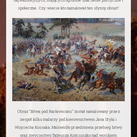
społeczne. Czy wiecie kto namalował ten słynny obraz?
Obraz “Bitwa pod Racławicami” został namalowany przez
zespół kilku malarzy pod kierownictwem Jana Styki i
Wojciecha Kossaka. Malowidło przedstawia przebieg bitwy
oraz zwycięstwo Tadeusza Kościuszko nad wojskiem