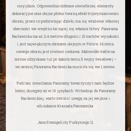
rosyjskim. Odpowiednio dobrane oświetlenie, elementy
dekoracyjne oraz olejne płótno tworzą efekt trójwymiarowości
obrazu, przez co podziwiając dzieło, ma się wrażenie własnej
obecności we wnętrzu toczącej się właśnie bitwy. Panorama
Racławicka ma aż 114 metrów długości i 15 metrów wysokości
i jest największym obrazem olejnym w Polsce. Historia
samego obrazu jest również ciekawa. Malowidło trafiło na
ziemie odzyskane tuż po zakończeniu II wojny światowej –
wcześniej Panorama Racławicka mieściła się we Lwowie.
Podczas zwiedzania Panoramy towarzyszyć nam będzie
lektor, dostępny aż w 16 językach. Wchodząc do Panoramy
Racławickiej, warto zwrócić uwagę na jej wejście i
odszukanie Krasnala Panoramika.
Jana Ewangelisty Purkyniego 11