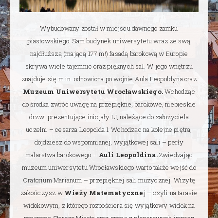
Wybudowany został w miejscu dawnego zamku
piastowskiego. Sam budynek uniwersytetu wraz ze swą
najdłuższą (mającą 177 m!) fasadą barokową w Europie
skrywa wiele tajemnic oraz pięknych sal. W jego wnętrzu
znajduje się m.in. odnowiona po wojnie Aula Leopoldyna oraz
Muzeum Uniwersytetu Wrocławskiego.
Wchodząc
do środka zwróć uwagę na przepiękne, barokowe, niebieskie
drzwi prezentujące inicjały LI, należące do założyciela
uczelni – cesarza Leopolda I. Wchodząc na kolejne piętra,
dojdziesz do wspomnianej, wyjątkowej sali – perły
malarstwa barokowego –
Auli Leopoldina.
Zwiedzając
muzeum uniwersytetu Wrocławskiego warto także wejść do
Oratorium Marianum – przepięknej sali muzycznej. Wizytę
zakończysz w
Wieży Matematyczne
j – czyli na tarasie
widokowym, z którego rozpościera się wyjątkowy widok na