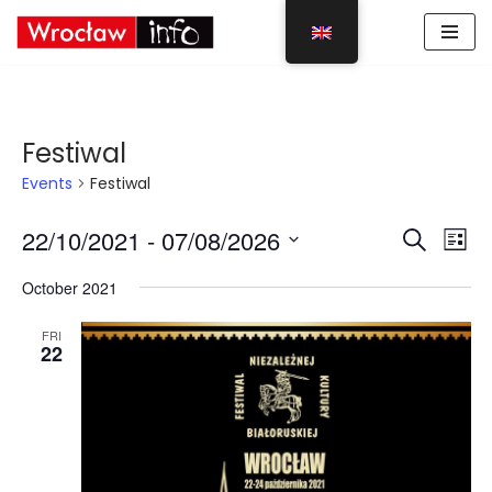
Skip
to
content
Festiwal
Events
Festiwal
Event
Eve
22/10/2021
 - 
07/08/2026
Search
List
Vie
Select
Sear
October 2021
Nav
date.
and
FRI
22
View
Navig