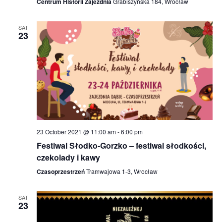
Centrum Historii Zajezdnia
Grabiszyńska 184, Wrocław
SAT
23
23 October 2021 @ 11:00 am
-
6:00 pm
Festiwal Słodko-Gorzko – festiwal słodkości,
czekolady i kawy
Czasoprzestrzeń
Tramwajowa 1-3, Wrocław
SAT
23