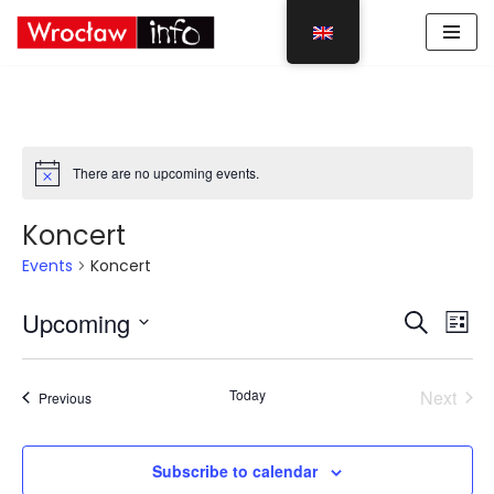
Skip
to
content
There are no upcoming events.
Koncert
Events
Koncert
Event
Eve
Upcoming
Search
List
Vie
Select
Sear
Nav
date.
Today
Next
Events
Previous
and
Events
View
Subscribe to calendar