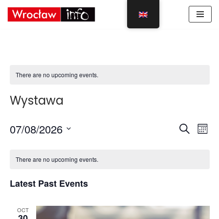
Skip
to
content
There are no upcoming events.
Wystawa
Event
Eve
07/08/2026
Search
Mont
Vie
Select
Sear
Nav
date.
There are no upcoming events.
and
Latest Past Events
View
Navig
OCT
30