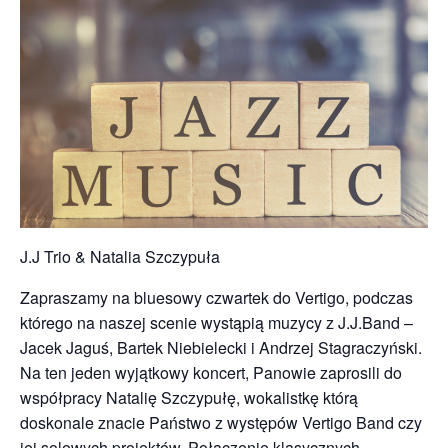
J.J Trio & Natalia Szczypuła
Zapraszamy na bluesowy czwartek do Vertigo, podczas
którego na naszej scenie wystąpią muzycy z J.J.Band –
Jacek Jaguś, Bartek Niebielecki i Andrzej Stagraczyński.
Na ten jeden wyjątkowy koncert, Panowie zaprosili do
współpracy Natalię Szczypułę, wokalistkę którą
doskonale znacie Państwo z występów Vertigo Band czy
jej solowych projektów. Połączenie klasycznych