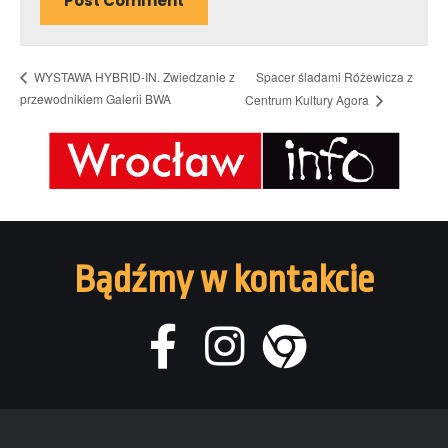
Spacer śladami Różewicza z
WYSTAWA HYBRID-IN. Zwiedzanie z
przewodnikiem Galerii BWA
Centrum Kultury Agora
Bądźmy w kontakcie