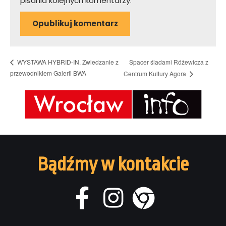
pisania kolejnych komentarzy.
Spacer śladami Różewicza z
WYSTAWA HYBRID-IN. Zwiedzanie z
przewodnikiem Galerii BWA
Centrum Kultury Agora
Bądźmy w kontakcie