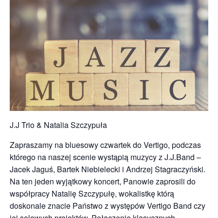
J.J Trio & Natalia Szczypuła
Zapraszamy na bluesowy czwartek do Vertigo, podczas
którego na naszej scenie wystąpią muzycy z J.J.Band –
Jacek Jaguś, Bartek Niebielecki i Andrzej Stagraczyński.
Na ten jeden wyjątkowy koncert, Panowie zaprosili do
współpracy Natalię Szczypułę, wokalistkę którą
doskonale znacie Państwo z występów Vertigo Band czy
jej solowych projektów. Połączenie klasycznych