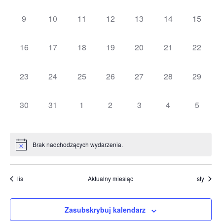
Navig
wydarzenia,
wydarzenia,
wydarzenia,
wydarzenia,
wydarzenia,
wydarzenia,
wydarz
0
0
0
0
0
0
0
9
10
11
12
13
14
15
wydarzenia,
wydarzenia,
wydarzenia,
wydarzenia,
wydarzenia,
wydarzenia,
wydarze
0
0
0
0
0
0
0
16
17
18
19
20
21
22
wydarzenia,
wydarzenia,
wydarzenia,
wydarzenia,
wydarzenia,
wydarzenia,
wydarze
0
0
0
0
0
0
0
23
24
25
26
27
28
29
wydarzenia,
wydarzenia,
wydarzenia,
wydarzenia,
wydarzenia,
wydarzenia,
wydarze
0
0
0
0
0
0
0
30
31
1
2
3
4
5
wydarzenia,
wydarzenia,
wydarzenia,
wydarzenia,
wydarzenia,
wydarzenia,
wydarz
Brak nadchodzących wydarzenia.
lis
Aktualny miesiąc
sty
Zasubskrybuj kalendarz