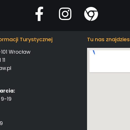
ormacji Turystycznej
Tu nas znajdzies
-101 Wrocław
 11
aw.pl
arcia:
 9-19
19