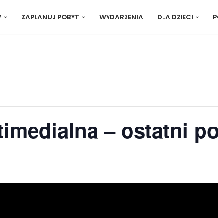
W
ZAPLANUJ POBYT
WYDARZENIA
DLA DZIECI
P
imedialna – ostatni p