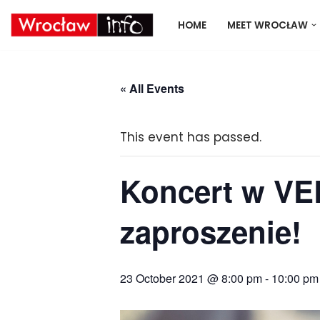
HOME
MEET WROCŁAW
Skip
to
content
« All Events
This event has passed.
Koncert w VE
zaproszenie!
23 October 2021 @ 8:00 pm
-
10:00 pm