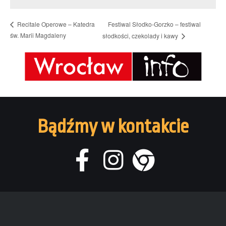
Festiwal Słodko-Gorzko – festiwal
Recitale Operowe – Katedra
św. Marii Magdaleny
słodkości, czekolady i kawy
Bądźmy w kontakcie