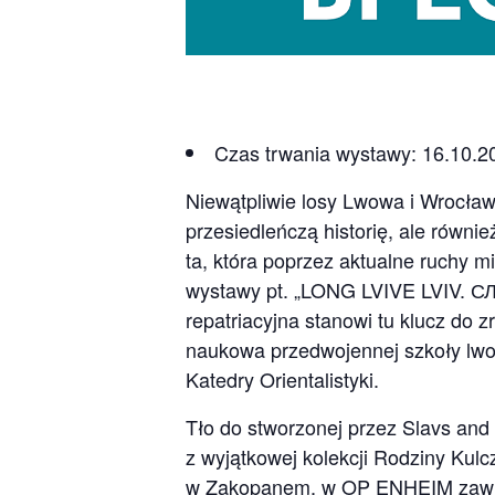
Czas trwania wystawy: 16.10.2
Niewątpliwie losy Lwowa i Wrocławi
przesiedleńczą historię, ale równi
ta, która poprzez aktualne ruchy m
wystawy pt. „LONG LVIVE LVIV. С
repatriacyjna stanowi tu klucz do 
naukowa przedwojennej szkoły lwow
Katedry Orientalistyki.
Tło do stworzonej przez Slavs and
z wyjątkowej kolekcji Rodziny Kul
w Zakopanem, w OP ENHEIM zawiśn