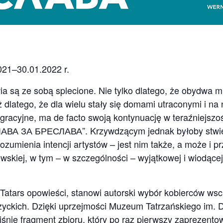
021–30.01.2022 r.
a są ze sobą splecione. Nie tylko dlatego, że obydwa m
eż dlatego, że dla wielu stały się domami utraconymi i n
igracyjne, ma de facto swoją kontynuację w teraźniejszoś
ЛАВА ЗА БРЕСЛАВА”. Krzywdzącym jednak byłoby stwier
zrozumienia intencji artystów – jest nim także, a może i
skiej, w tym – w szczególności – wyjątkowej i wiodące
 Tatars opowieści, stanowi autorski wybór kobierców wsc
czyckich. Dzięki uprzejmości Muzeum Tatrzańskiego im. 
ie fragment zbioru, który po raz pierwszy zaprezent