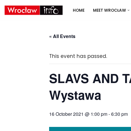
HOME
MEET WROCŁAW
Skip
to
content
« All Events
This event has passed.
SLAVS AND TA
Wystawa
16 October 2021 @ 1:00 pm
-
6:30 pm