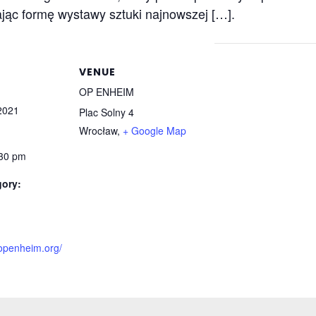
ając formę wystawy sztuki najnowszej […].
VENUE
OP ENHEIM
2021
Plac Solny 4
Wrocław
,
+ Google Map
:30 pm
gory:
.openheim.org/