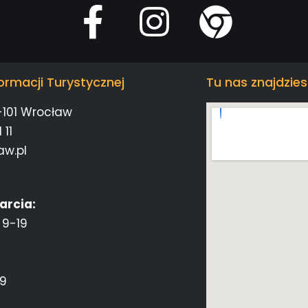
ormacji Turystycznej
Tu nas znajdzies
-101 Wrocław
 11
aw.pl
arcia:
 9-19
19