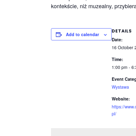
kontekście, niż muzealny, przybier
DETAILS
Add to calendar
Date:
16 October 
Time:
1:00 pm - 6
Event Cate
Wystawa
Website:
https://www
pl/