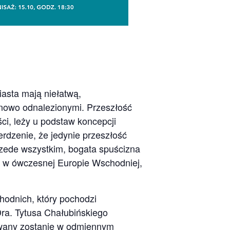
iasta mają niełatwą,
a nowo odnalezionymi. Przeszłość
ci, leży u podstaw koncepcji
dzenie, że jedynie przeszłość
 przede wszystkim, bogata spuścizna
j w ówczesnej Europie Wschodniej,
hodnich, który pochodzi
Dra. Tytusa Chałubińskiego
owany zostanie w odmiennym