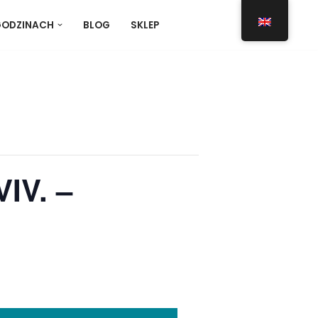
GODZINACH
BLOG
SKLEP
IV. –