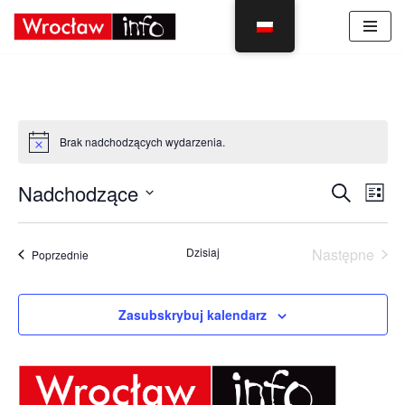
Skocz
do
treści
Brak nadchodzących wydarzenia.
Wyda
Wy
Nadchodzące
Szukaj
Lista
Vie
Wybierz
Sear
Nav
datę.
Dzisiaj
Następne
Wydarzenia
Poprzednie
and
Wydarzen
View
Zasubskrybuj kalendarz
Navig