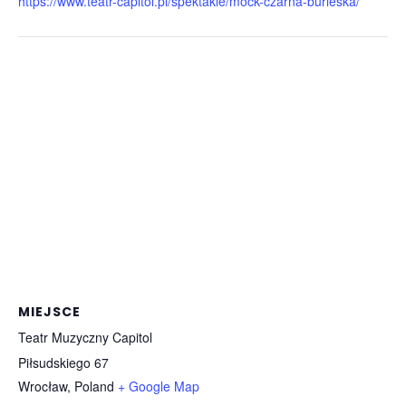
https://www.teatr-capitol.pl/spektakle/mock-czarna-burleska/
MIEJSCE
Teatr Muzyczny Capitol
Piłsudskiego 67
Wrocław
,
Poland
+ Google Map