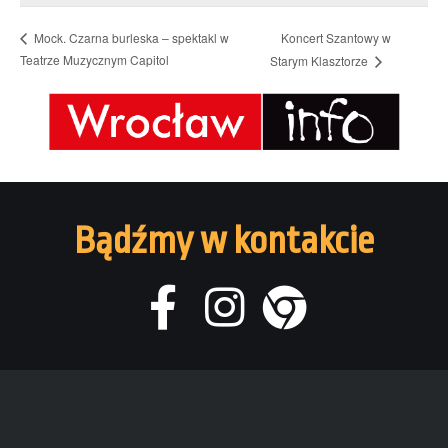
Koncert Szantowy w
Mock. Czarna burleska – spektakl w
Teatrze Muzycznym Capitol
Starym Klasztorze
Bądźmy w kontakcie